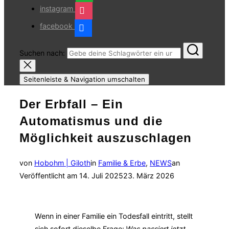
instagram
facebook
Suchen nach:
Seitenleiste & Navigation umschalten
Der Erbfall – Ein
Automatismus und die
Möglichkeit auszuschlagen
von
Hobohm | Giloth
in
Familie & Erbe
,
NEWS
an
Veröffentlicht am
14. Juli 2025
23. März 2026
Wenn in einer Familie ein Todesfall eintritt, stellt
sich sofort dieselbe Frage:
Was passiert jetzt