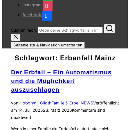
instagram
facebook
Suchen nach:
Seitenleiste & Navigation umschalten
Schlagwort:
Erbanfall Mainz
Der Erbfall – Ein Automatismus
und die Möglichkeit
auszuschlagen
von
Hobohm | Giloth
Familie & Erbe
,
NEWS
Veröffentlicht
am
14. Juli 2025
23. März 2026
Kommentare sind
deaktiviert
Wenn in einer Familie ein Todesfall eintritt, stellt sich