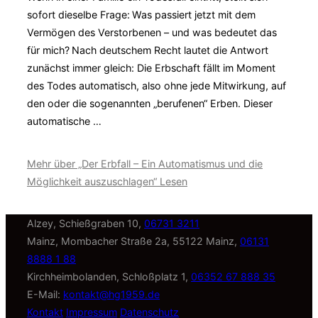
sofort dieselbe Frage: Was passiert jetzt mit dem
Vermögen des Verstorbenen – und was bedeutet das
für mich? Nach deutschem Recht lautet die Antwort
zunächst immer gleich: Die Erbschaft fällt im Moment
des Todes automatisch, also ohne jede Mitwirkung, auf
den oder die sogenannten „berufenen“ Erben. Dieser
automatische …
Mehr
über „Der Erbfall – Ein Automatismus und die
Möglichkeit auszuschlagen“
Lesen
Alzey, Schießgraben 10,
06731 3211
Mainz, Mombacher Straße 2a, 55122 Mainz,
06131
8888 1 88
Kirchheimbolanden, Schloßplatz 1,
06352 67 888 35
E-Mail:
kontakt@hg1959.de
Kontakt
Impressum
Datenschutz