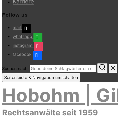
Karriere
Follow us
mail
whatsapp
instagram
facebook
Suchen nach:
Seitenleiste & Navigation umschalten
Hobohm | Gi
Rechtsanwälte seit 1959