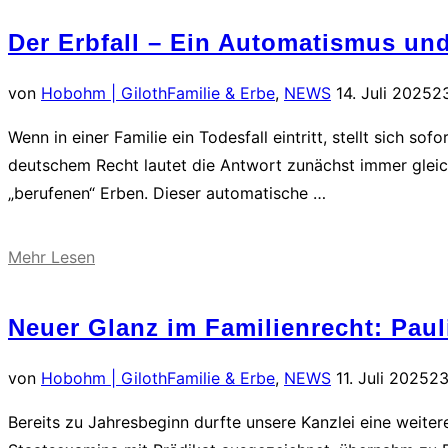
Beschenkte
Der Erbfall – Ein Automatismus un
sogar
eine
Veröffentlicht
von
Hobohm | Giloth
Familie & Erbe
,
NEWS
14. Juli 2025
2
Zahlungspflicht
am
treffen
Wenn in einer Familie ein Todesfall eintritt, stellt sich 
kann“
deutschem Recht lautet die Antwort zunächst immer gleic
„berufenen“ Erben. Dieser automatische …
über
Mehr
Lesen
„Der
Erbfall
Neuer Glanz im Familienrecht: Paul
–
Ein
Veröffentlicht
von
Hobohm | Giloth
Familie & Erbe
,
NEWS
11. Juli 2025
23
Automatismus
am
Bereits zu Jahresbeginn durfte unsere Kanzlei eine weiter
und