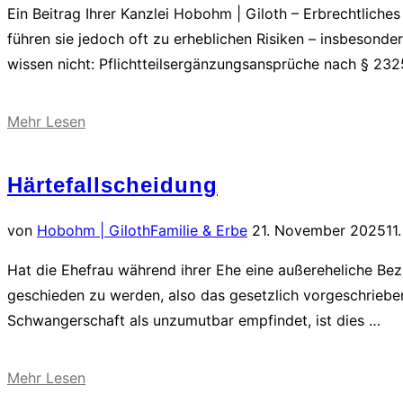
Ein Beitrag Ihrer Kanzlei Hobohm | Giloth – Erbrechtliche
führen sie jedoch oft zu erheblichen Risiken – insbesonde
wissen nicht: Pflichtteilsergänzungsansprüche nach § 2
über
Mehr
Lesen
„Pflichtteilsergänzungsansprüche:
Warum
Härtefallscheidung
Schenkungen
zur
Veröffentlicht
von
Hobohm | Giloth
Familie & Erbe
21. November 2025
11
ernsten
am
Hat die Ehefrau während ihrer Ehe eine außereheliche Bezi
Gefahr
geschieden zu werden, also das gesetzlich vorgeschrieben
werden
Schwangerschaft als unzumutbar empfindet, ist dies …
können
–
und
über
Mehr
Lesen
weshalb
„Härtefallscheidung“