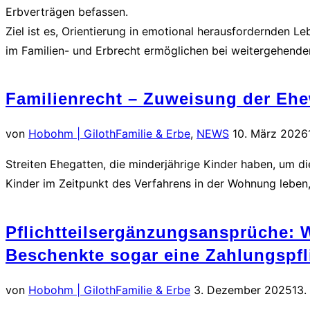
Erbverträgen befassen.
Ziel ist es, Orientierung in emotional herausfordernden 
im Familien- und Erbrecht ermöglichen bei weitergehende
Familienrecht – Zuweisung der E
Veröffentlicht
von
Hobohm | Giloth
Familie & Erbe
,
NEWS
10. März 2026
am
Streiten Ehegatten, die minderjährige Kinder haben, um d
Kinder im Zeitpunkt des Verfahrens in der Wohnung leben
Pflichtteilsergänzungsansprüche:
Beschenkte sogar eine Zahlungspfli
Veröffentlicht
von
Hobohm | Giloth
Familie & Erbe
3. Dezember 2025
13
am