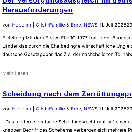
Der Versorgungsausgleich im deuts
Güterrecht
Herausforderungen
–
Ein
Veröffentlicht
von
Hobohm | Giloth
Familie & Erbe
,
NEWS
11. Juli 2025
23
Überblick“
am
Einleitung Mit dem Ersten EheRG 1977 trat in der Bundesre
Länder das durch die Ehe bedingte wirtschaftliche Ungle
deutsche Gesetzgeber das Ziel der nachehelichen Teilha
über
Mehr
Lesen
„Der
Versorgungsausgleich
Scheidung nach dem Zerrüttungspri
im
deutschen
Veröffentlicht
von
Hobohm | Giloth
Familie & Erbe
,
NEWS
11. Juli 2025
23
Scheidungsfolgenrecht
am
Das moderne deutsche Scheidungsrecht ruht auf einem sch
–
knappen Begriff des Scheiterns verbergen sich mehrere P
Entstehung,