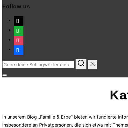
Follow us
mail
whatsapp
instagram
facebook
Suchen
nach:
Seitenleiste
&
Ka
Navigation
umschalten
In unserem Blog „Familie & Erbe“ bieten wir fundierte Inf
insbesondere an Privatpersonen, die sich etwa mit Theme