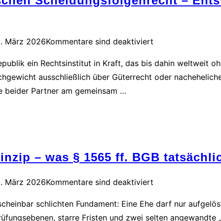
chen Scheidungsfolgenrecht – Entst
. März 2026
Kommentare sind deaktiviert
publik ein Rechtsinstitut in Kraft, das bis dahin weltweit 
ichgewicht ausschließlich über Güterrecht oder nachehelic
be beider Partner am gemeinsam …
nzip – was § 1565 ff. BGB tatsächli
. März 2026
Kommentare sind deaktiviert
einbar schlichten Fundament: Eine Ehe darf nur aufgelöst 
rüfungsebenen, starre Fristen und zwei selten angewandte 