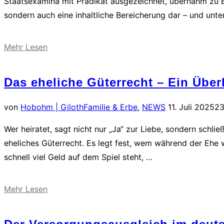
Staatsexamina mit Prädikat ausgezeichnet, übernahm zu Begi
die
sondern auch eine inhaltliche Bereicherung dar – und unt
Möglichkeit
auszuschlagen“
über
Mehr
Lesen
„Neuer
Glanz
Das eheliche Güterrecht – Ein Über
im
Familienrecht:
Veröffentlicht
von
Hobohm | Giloth
Familie & Erbe
,
NEWS
11. Juli 2025
23
Pauline
am
Wer heiratet, sagt nicht nur „Ja“ zur Liebe, sondern schlie
Joseph
eheliches Güterrecht. Es legt fest, wem während der Ehe
verstärkt
schnell viel Geld auf dem Spiel steht, …
unser
Team“
über
Mehr
Lesen
„Das
eheliche