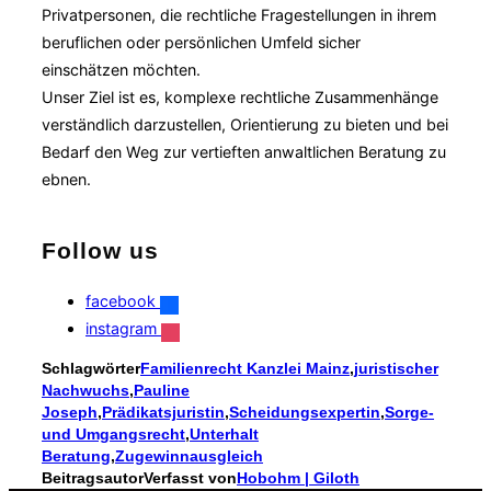
Privatpersonen, die rechtliche Fragestellungen in ihrem
beruflichen oder persönlichen Umfeld sicher
einschätzen möchten.
Unser Ziel ist es, komplexe rechtliche Zusammenhänge
verständlich darzustellen, Orientierung zu bieten und bei
Bedarf den Weg zur vertieften anwaltlichen Beratung zu
ebnen.
Follow us
facebook
instagram
Schlagwörter
Familienrecht Kanzlei Mainz
,
juristischer
Nachwuchs
,
Pauline
Joseph
,
Prädikatsjuristin
,
Scheidungsexpertin
,
Sorge-
und Umgangsrecht
,
Unterhalt
Beratung
,
Zugewinnausgleich
Beitragsautor
Verfasst von
Hobohm | Giloth