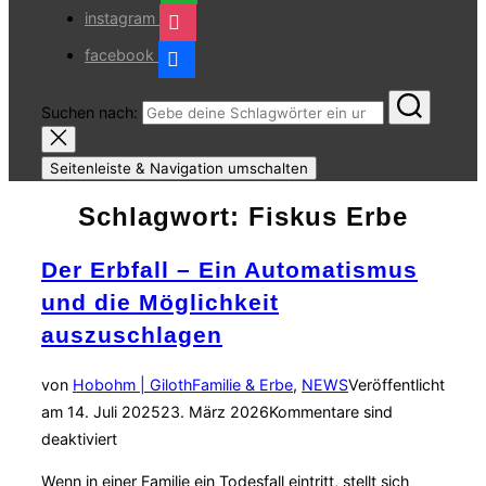
instagram
facebook
Suchen nach:
Seitenleiste & Navigation umschalten
Schlagwort:
Fiskus Erbe
Der Erbfall – Ein Automatismus
und die Möglichkeit
auszuschlagen
von
Hobohm | Giloth
Familie & Erbe
,
NEWS
Veröffentlicht
am
14. Juli 2025
23. März 2026
Kommentare sind
deaktiviert
Wenn in einer Familie ein Todesfall eintritt, stellt sich