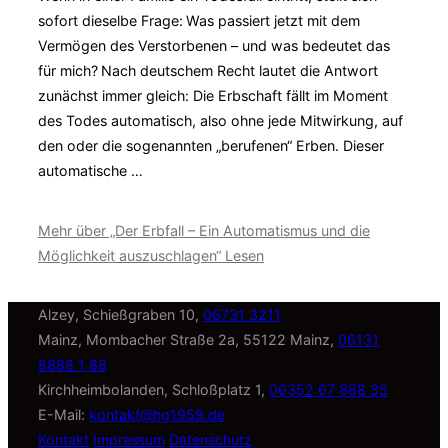
sofort dieselbe Frage: Was passiert jetzt mit dem
Vermögen des Verstorbenen – und was bedeutet das
für mich? Nach deutschem Recht lautet die Antwort
zunächst immer gleich: Die Erbschaft fällt im Moment
des Todes automatisch, also ohne jede Mitwirkung, auf
den oder die sogenannten „berufenen“ Erben. Dieser
automatische …
Mehr
über „Der Erbfall – Ein Automatismus und die
Möglichkeit auszuschlagen“
Lesen
Alzey, Schießgraben 10,
06731 3211
Mainz, Mombacher Straße 2a, 55122 Mainz,
06131
8888 1 88
Kirchheimbolanden, Schloßplatz 1,
06352 67 888 35
E-Mail:
kontakt@hg1959.de
Kontakt
Impressum
Datenschutz