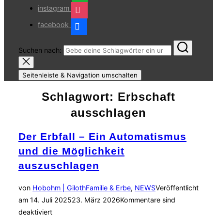
instagram
facebook
Suchen nach:
Seitenleiste & Navigation umschalten
Schlagwort:
Erbschaft
ausschlagen
Der Erbfall – Ein Automatismus
und die Möglichkeit
auszuschlagen
von
Hobohm | Giloth
Familie & Erbe
,
NEWS
Veröffentlicht
am
14. Juli 2025
23. März 2026
Kommentare sind
deaktiviert