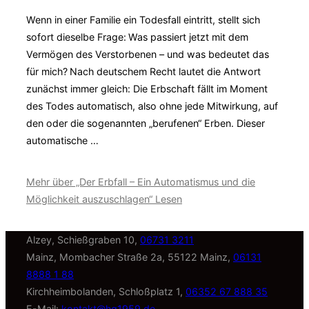
Wenn in einer Familie ein Todesfall eintritt, stellt sich
sofort dieselbe Frage: Was passiert jetzt mit dem
Vermögen des Verstorbenen – und was bedeutet das
für mich? Nach deutschem Recht lautet die Antwort
zunächst immer gleich: Die Erbschaft fällt im Moment
des Todes automatisch, also ohne jede Mitwirkung, auf
den oder die sogenannten „berufenen“ Erben. Dieser
automatische …
Mehr
über „Der Erbfall – Ein Automatismus und die
Möglichkeit auszuschlagen“
Lesen
Alzey, Schießgraben 10,
06731 3211
Mainz, Mombacher Straße 2a, 55122 Mainz,
06131
8888 1 88
Kirchheimbolanden, Schloßplatz 1,
06352 67 888 35
E-Mail:
kontakt@hg1959.de