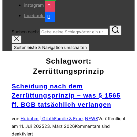
instagram
facebook
Suchen nach:
Seitenleiste & Navigation umschalten
Schlagwort:
Zerrüttungsprinzip
Scheidung nach dem
Zerrüttungsprinzip – was § 1565
ff. BGB tatsächlich verlangen
von
Hobohm | Giloth
Familie & Erbe
,
NEWS
Veröffentlicht
am
11. Juli 2025
23. März 2026
Kommentare sind
deaktiviert