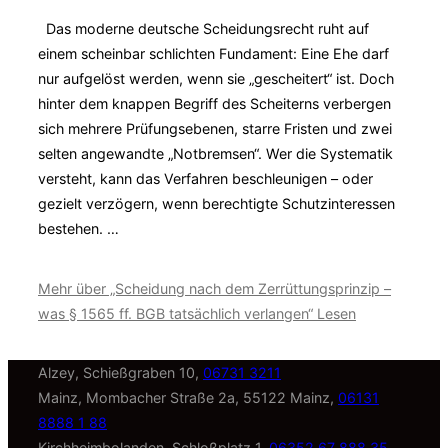
Das moderne deutsche Scheidungsrecht ruht auf
einem scheinbar schlichten Fundament: Eine Ehe darf
nur aufgelöst werden, wenn sie „gescheitert“ ist. Doch
hinter dem knappen Begriff des Scheiterns verbergen
sich mehrere Prüfungsebenen, starre Fristen und zwei
selten angewandte „Notbremsen“. Wer die Systematik
versteht, kann das Verfahren beschleunigen – oder
gezielt verzögern, wenn berechtigte Schutzinteressen
bestehen. …
Mehr
über „Scheidung nach dem Zerrüttungsprinzip –
was § 1565 ff. BGB tatsächlich verlangen“
Lesen
Alzey, Schießgraben 10,
06731 3211
Mainz, Mombacher Straße 2a, 55122 Mainz,
06131
8888 1 88
Kirchheimbolanden, Schloßplatz 1,
06352 67 888 35