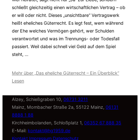
schließt gleichzeitig einen wirtschaftlichen Vertrag – ob
er will oder nicht. Dieses „unsichtbare“ Vertragswerk
heißt eheliches Güterrecht. Es legt fest, wem während
der Ehe welches Vermögen gehört, wer Schulden
verantwortet und was im Trennungs- oder Todesfall
passiert. Weil dabei schnell viel Geld auf dem Spiel
steht, …
Mehr
über „Das eheliche Güterrecht – Ein Überblick“
Lesen
Alzey, Schießgraben 10,
06731 3211
Mainz, Mombacher Straße 2a, 55122 Mainz,
06131
8888 1 88
Kirchheimbolanden, Schloßplatz 1,
06352 67 888 35
E-Mail:
kontakt@hg1959.de
Kontakt
Impressum
Datenschutz