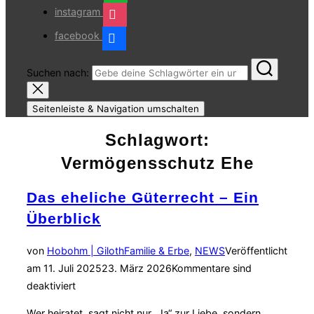
instagram
facebook
Suchen nach:
Seitenleiste & Navigation umschalten
Schlagwort:
Vermögensschutz Ehe
Das eheliche Güterrecht – Ein
Überblick
von
Hobohm | Giloth
Familie & Erbe
,
NEWS
Veröffentlicht
am
11. Juli 2025
23. März 2026
Kommentare sind
deaktiviert
Wer heiratet, sagt nicht nur „Ja“ zur Liebe, sondern