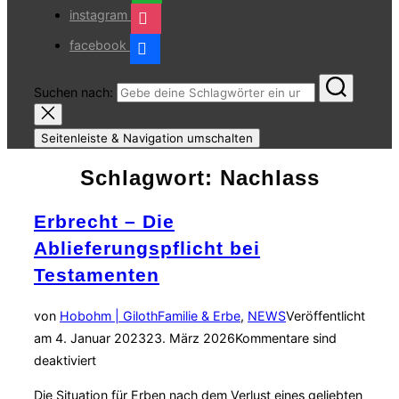
instagram
facebook
Suchen nach:
Seitenleiste & Navigation umschalten
Schlagwort:
Nachlass
Erbrecht – Die
Ablieferungspflicht bei
Testamenten
von
Hobohm | Giloth
Familie & Erbe
,
NEWS
Veröffentlicht
am
4. Januar 2023
23. März 2026
Kommentare sind
deaktiviert
Die Situation für Erben nach dem Verlust eines geliebten