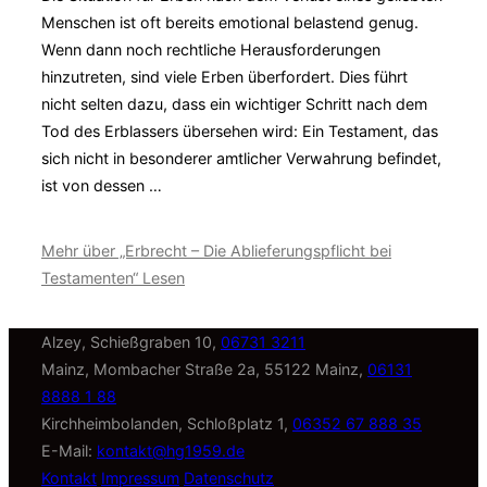
Menschen ist oft bereits emotional belastend genug.
Wenn dann noch rechtliche Herausforderungen
hinzutreten, sind viele Erben überfordert. Dies führt
nicht selten dazu, dass ein wichtiger Schritt nach dem
Tod des Erblassers übersehen wird: Ein Testament, das
sich nicht in besonderer amtlicher Verwahrung befindet,
ist von dessen …
Mehr
über „Erbrecht – Die Ablieferungspflicht bei
Testamenten“
Lesen
Alzey, Schießgraben 10,
06731 3211
Mainz, Mombacher Straße 2a, 55122 Mainz,
06131
8888 1 88
Kirchheimbolanden, Schloßplatz 1,
06352 67 888 35
E-Mail:
kontakt@hg1959.de
Kontakt
Impressum
Datenschutz