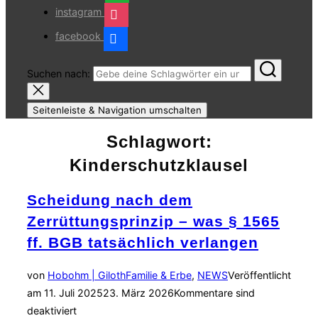
instagram
facebook
Suchen nach:
Seitenleiste & Navigation umschalten
Schlagwort:
Kinderschutzklausel
Scheidung nach dem
Zerrüttungsprinzip – was § 1565
ff. BGB tatsächlich verlangen
von
Hobohm | Giloth
Familie & Erbe
,
NEWS
Veröffentlicht
am
11. Juli 2025
23. März 2026
Kommentare sind
deaktiviert