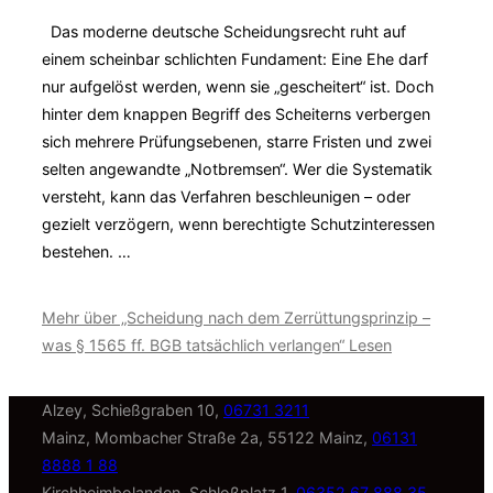
Das moderne deutsche Scheidungsrecht ruht auf
einem scheinbar schlichten Fundament: Eine Ehe darf
nur aufgelöst werden, wenn sie „gescheitert“ ist. Doch
hinter dem knappen Begriff des Scheiterns verbergen
sich mehrere Prüfungsebenen, starre Fristen und zwei
selten angewandte „Notbremsen“. Wer die Systematik
versteht, kann das Verfahren beschleunigen – oder
gezielt verzögern, wenn berechtigte Schutzinteressen
bestehen. …
Mehr
über „Scheidung nach dem Zerrüttungsprinzip –
was § 1565 ff. BGB tatsächlich verlangen“
Lesen
Alzey, Schießgraben 10,
06731 3211
Mainz, Mombacher Straße 2a, 55122 Mainz,
06131
8888 1 88
Kirchheimbolanden, Schloßplatz 1,
06352 67 888 35