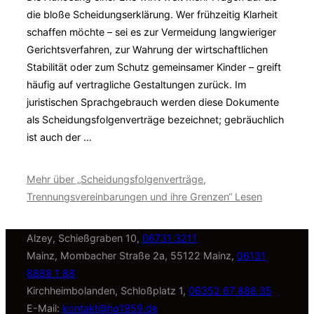
die bloße Scheidung­serklärung. Wer frühzeitig Klarheit
schaffen möchte – sei es zur Vermeidung langwieriger
Gerichtsverfahren, zur Wahrung der wirtschaftlichen
Stabilität oder zum Schutz gemeinsamer Kinder – greift
häufig auf vertragliche Gestaltungen zurück. Im
juristischen Sprachgebrauch werden diese Dokumente
als Scheidungsfolgen­verträge bezeichnet; gebräuchlich
ist auch der …
Mehr
über „Scheidungsfolgenverträge,
Trennungsvereinbarungen und ihre Grenzen“
Lesen
Alzey, Schießgraben 10,
06731 3211
Mainz, Mombacher Straße 2a, 55122 Mainz,
06131
8888 1 88
Kirchheimbolanden, Schloßplatz 1,
06352 67 888 35
E-Mail:
kontakt@hg1959.de