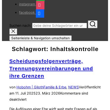
instagram
facebook
Suchen nach:
Seitenleiste & Navigation umschalten
Schlagwort:
Inhaltskontrolle
Scheidungsfolgenverträge,
Trennungsvereinbarungen und
ihre Grenzen
von
Hobohm | Giloth
Familie & Erbe
,
NEWS
Veröffentlicht
am
11. Juli 2025
23. März 2026
Kommentare sind
deaktiviert
Die Auflösung einer Ehe wirft weit mehr Fragen auf als