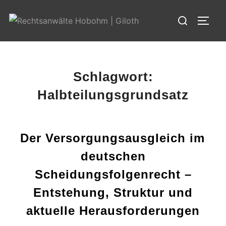
Zum
Suchen
Inhalt
SEIT
nach:
springen
Schlagwort:
Halbteilungsgrundsatz
Der Versorgungsausgleich im
deutschen
Scheidungsfolgenrecht –
Entstehung, Struktur und
aktuelle Herausforderungen