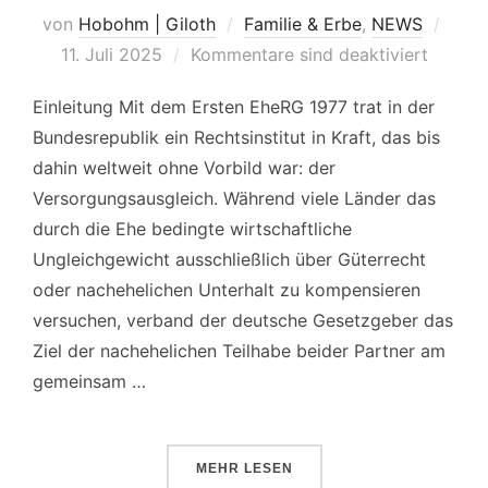
von
Hobohm | Giloth
Familie & Erbe
,
NEWS
Veröf
11. Juli 2025
Kommentare sind deaktiviert
am
Einleitung Mit dem Ersten EheRG 1977 trat in der
Bundesrepublik ein Rechtsinstitut in Kraft, das bis
dahin weltweit ohne Vorbild war: der
Versorgungsausgleich. Während viele Länder das
durch die Ehe bedingte wirtschaftliche
Ungleichgewicht ausschließlich über Güterrecht
oder nachehelichen Unterhalt zu kompensieren
versuchen, verband der deutsche Gesetzgeber das
Ziel der nachehelichen Teilhabe beider Partner am
gemeinsam …
MEHR
ÜBER „DER VERSORGUNGSAUSG
LESEN