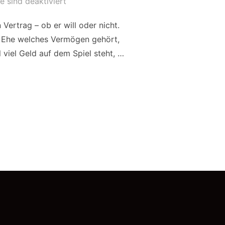
 sind deaktiviert
 Vertrag – ob er will oder nicht.
er Ehe welches Vermögen gehört,
 viel Geld auf dem Spiel steht, …
HT – EIN ÜBERBLICK“