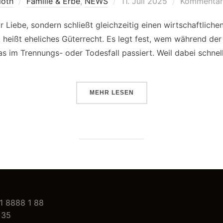
loth
Familie & Erbe
,
NEWS
Veröffentlicht
11. Juli 2025
Kommentare
am
ur Liebe, sondern schließt gleichzeitig einen wirtschaftlichen
 heißt eheliches Güterrecht. Es legt fest, wem während d
 im Trennungs- oder Todesfall passiert. Weil dabei schnell
MEHR
ÜBER „DAS EHELICHE GÜTERREC
LESEN
1 8888 1 88
 35