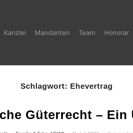
Kanzlei
Mandanten
Team
Honorar
Schlagwort:
Ehevertrag
che Güterrecht – Ein