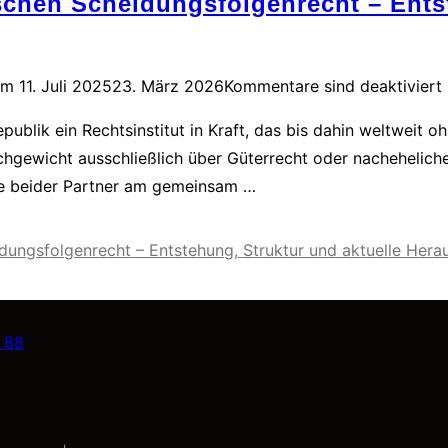
chen Scheidungsfolgenrecht – Entst
am
11. Juli 2025
23. März 2026
Kommentare sind deaktiviert
publik ein Rechtsinstitut in Kraft, das bis dahin weltweit 
ichgewicht ausschließlich über Güterrecht oder nachehelic
be beider Partner am gemeinsam …
dungsfolgenrecht – Entstehung, Struktur und aktuelle Her
 88