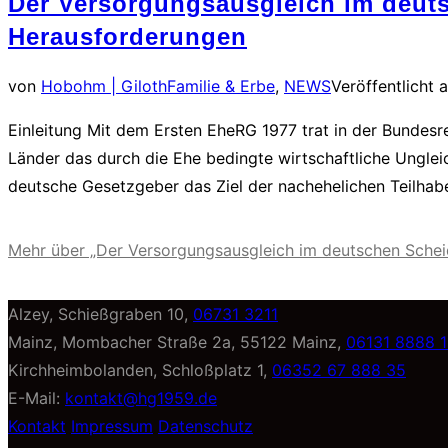
Der Versorgungsausgleich im deuts
Herausforderungen
von
Hobohm | Giloth
Familie & Erbe
,
NEWS
Veröffentlicht 
Einleitung Mit dem Ersten EheRG 1977 trat in der Bundesre
Länder das durch die Ehe bedingte wirtschaftliche Ungle
deutsche Gesetzgeber das Ziel der nachehelichen Teilha
Mehr
über „Der Versorgungsausgleich im deutschen Schei
Alzey, Schießgraben 10,
06731 3211
Mainz, Mombacher Straße 2a, 55122 Mainz,
06131 8888 1
Kirchheimbolanden, Schloßplatz 1,
06352 67 888 35
E-Mail:
kontakt@hg1959.de
Kontakt
Impressum
Datenschutz