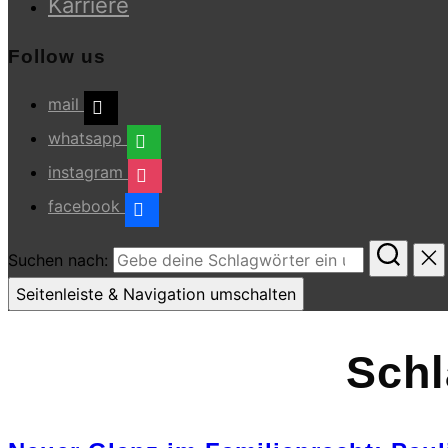
Karriere
Follow us
mail
whatsapp
instagram
facebook
Suchen nach:
Seitenleiste & Navigation umschalten
Sch