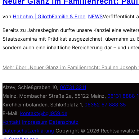
Neuer Glanz im Familienrecht: Paul
von
Hobohm | Giloth
Familie & Erbe
,
NEWS
Veröffentlicht 
Bereits zu Jahresbeginn durfte unsere Kanzlei eine weiter
Staatsexamina mit Prädikat ausgezeichnet, übernahm zu Begi
sondern auch eine inhaltliche Bereicherung dar – und unt
Mehr
über „Neuer Glanz im Familienrecht: Pauline Joseph
Alzey, Schießgraben 10,
06731 3211
Mainz, Mombacher Straße 2a, 55122 Mainz,
06131 8888 1
Kirchheimbolanden, Schloßplatz 1,
06352 67 888 35
E-Mail:
kontakt@hg1959.de
Kontakt
Impressum
Datenschutz
Datenschutzerklärung
Copyright © 2026 Rechtsanwälte 