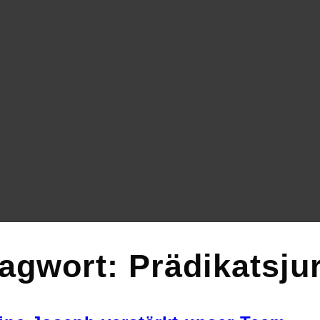
lagwort:
Prädikatsjur