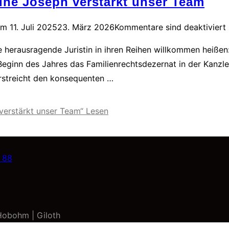
ine Joseph verstärkt unser Team
am
11. Juli 2025
23. März 2026
Kommentare sind deaktiviert
e herausragende Juristin in ihren Reihen willkommen heißen:
nn des Jahres das Familienrechtsdezernat in der Kanzlei. Mi
erstreicht den konsequenten …
 verstärkt unser Team“
Lesen
 88
Hobohm | Giloth