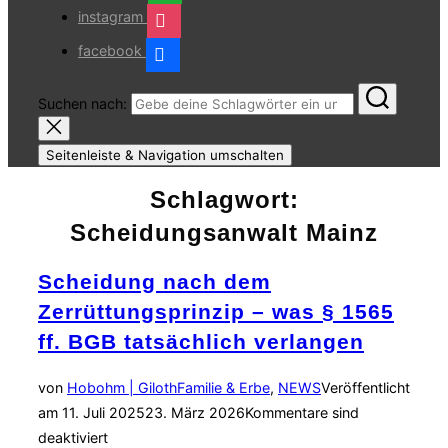
instagram
facebook
Suchen nach:
Seitenleiste & Navigation umschalten
Schlagwort:
Scheidungsanwalt Mainz
Scheidung nach dem
Zerrüttungsprinzip – was § 1565
ff. BGB tatsächlich verlangen
von
Hobohm | Giloth
Familie & Erbe
,
NEWS
Veröffentlicht
am
11. Juli 2025
23. März 2026
Kommentare sind
deaktiviert