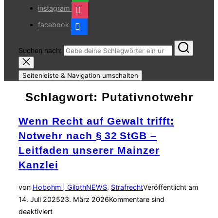
instagram
facebook
Suchen nach:
Seitenleiste & Navigation umschalten
Schlagwort:
Putativnotwehr
Wenn Recht auf Gewalt trifft:
Notwehr nach § 32 StGB –
Leitfaden unserer Mainzer
Kanzlei
von
Hobohm | Giloth
NEWS
,
Strafrecht
Veröffentlicht am
14. Juli 2025
23. März 2026
Kommentare sind
deaktiviert