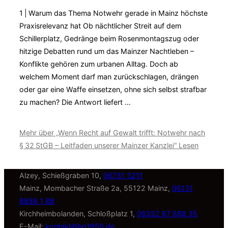
1 | Warum das Thema Notwehr gerade in Mainz höchste
Praxisrelevanz hat Ob nächtlicher Streit auf dem
Schillerplatz, Gedränge beim Rosenmontagszug oder
hitzige Debatten rund um das Mainzer Nachtleben –
Konflikte gehören zum urbanen Alltag. Doch ab
welchem Moment darf man zurückschlagen, drängen
oder gar eine Waffe einsetzen, ohne sich selbst strafbar
zu machen? Die Antwort liefert …
Mehr
über „Wenn Recht auf Gewalt trifft: Notwehr nach
§ 32 StGB – Leitfaden unserer Mainzer Kanzlei“
Lesen
Alzey, Schießgraben 10,
06731 3211
Mainz, Mombacher Straße 2a, 55122 Mainz,
06131
8888 1 88
Kirchheimbolanden, Schloßplatz 1,
06352 67 888 35
E-Mail:
kontakt@hg1959.de