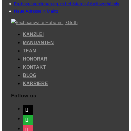
Probezeitvereinbarung im befristeten Arbeitsverhältnis
Neue Adresse in Mainz
Zum
Inhalt
KANZLEI
springen
MANDANTEN
TEAM
HONORAR
KONTAKT
BLOG
KARRIERE
Follow us
mail
whatsapp
instagram