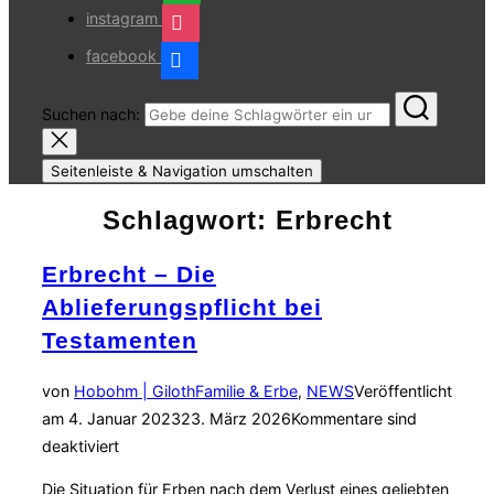
instagram
facebook
Suchen nach:
Seitenleiste & Navigation umschalten
Schlagwort:
Erbrecht
Erbrecht – Die
Ablieferungspflicht bei
Testamenten
von
Hobohm | Giloth
Familie & Erbe
,
NEWS
Veröffentlicht
am
4. Januar 2023
23. März 2026
Kommentare sind
deaktiviert
Die Situation für Erben nach dem Verlust eines geliebten