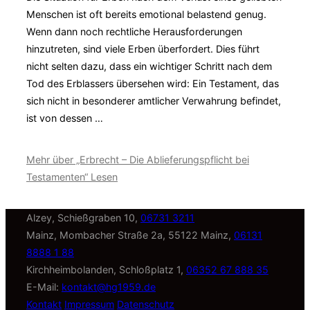
Menschen ist oft bereits emotional belastend genug.
Wenn dann noch rechtliche Herausforderungen
hinzutreten, sind viele Erben überfordert. Dies führt
nicht selten dazu, dass ein wichtiger Schritt nach dem
Tod des Erblassers übersehen wird: Ein Testament, das
sich nicht in besonderer amtlicher Verwahrung befindet,
ist von dessen …
Mehr
über „Erbrecht – Die Ablieferungspflicht bei
Testamenten“
Lesen
Alzey, Schießgraben 10,
06731 3211
Mainz, Mombacher Straße 2a, 55122 Mainz,
06131
8888 1 88
Kirchheimbolanden, Schloßplatz 1,
06352 67 888 35
E-Mail:
kontakt@hg1959.de
Kontakt
Impressum
Datenschutz