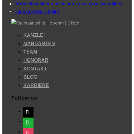
Probezeitvereinbarung im befristeten Arbeitsverhältnis
Neue Adresse in Mainz
Zum
Inhalt
KANZLEI
springen
MANDANTEN
TEAM
HONORAR
KONTAKT
BLOG
KARRIERE
Follow us
mail
whatsapp
instagram