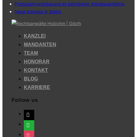
Probezeitvereinbarung im befristeten Arbeitsverhältnis
Neue Adresse in Mainz
Zum
Inhalt
KANZLEI
springen
MANDANTEN
TEAM
HONORAR
KONTAKT
BLOG
KARRIERE
Follow us
mail
whatsapp
instagram