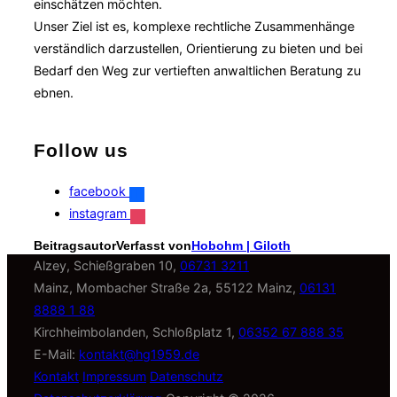
einschätzen möchten.
Unser Ziel ist es, komplexe rechtliche Zusammenhänge
verständlich darzustellen, Orientierung zu bieten und bei
Bedarf den Weg zur vertieften anwaltlichen Beratung zu
ebnen.
Follow us
facebook
instagram
Beitragsautor
Verfasst von
Hobohm | Giloth
Alzey, Schießgraben 10,
06731 3211
Mainz, Mombacher Straße 2a, 55122 Mainz,
06131
8888 1 88
Kirchheimbolanden, Schloßplatz 1,
06352 67 888 35
E-Mail:
kontakt@hg1959.de
Kontakt
Impressum
Datenschutz