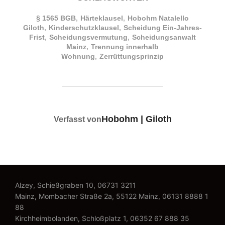
§ 1565 BGB
,
Härteklausel
,
Hobohm Natalello
Giloth
,
Kinderschutzklausel
,
Scheidung Ein-Jahres-
Frist
,
Scheidungs­vermutung
,
Scheidungsanwalt
Mainz
,
Trennung innerhalb
Wohnung
,
Zerrüttungsprinzip
BEITRAGSAUTOR
Hobohm | Giloth
Verfasst von
Alzey, Schießgraben 10,
06731 3211
Mainz, Mombacher Straße 2a, 55122 Mainz,
06131 8888 1
88
Kirchheimbolanden, Schloßplatz 1,
06352 67 888 35