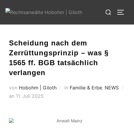
Zum
Suchen
Inhalt
SEIT
nach:
springen
Scheidung nach dem
Zerrüttungsprinzip – was §
1565 ff. BGB tatsächlich
verlangen
von
Hobohm | Giloth
in
Familie & Erbe
,
NEWS
an
Veröffentlicht
11. Juli 2025
am