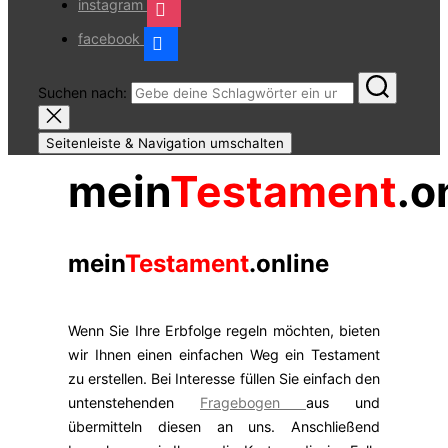
instagram
facebook
Suchen nach:
Seitenleiste & Navigation umschalten
mein
Testament
.o
mein
Testament
.online
Wenn Sie Ihre Erbfolge regeln möchten, bieten
wir Ihnen einen einfachen Weg ein Testament
zu erstellen. Bei Interesse füllen Sie einfach den
untenstehenden
Fragebogen
aus und
übermitteln diesen an uns. Anschließend