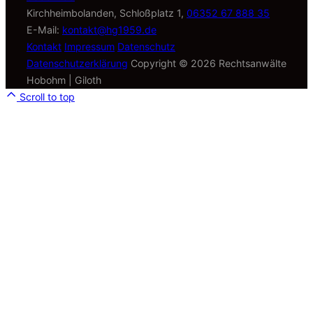
Kirchheimbolanden, Schloßplatz 1,
06352 67 888 35
E-Mail:
kontakt@hg1959.de
Kontakt
Impressum
Datenschutz
Datenschutzerklärung
Copyright © 2026 Rechtsanwälte
Hobohm | Giloth
Scroll to top