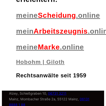
meine
Scheidung
.online
mein
Arbeitszeugnis
.onli
meine
Marke
.online
Hobohm | Giloth
Rechtsanwälte seit 1959
Alzey, Schießgraben 10,
06731 3211
Mainz, Mombacher Straße 2a, 55122 Mainz,
06131
8888 1 88