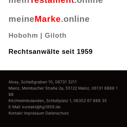
meine
Marke
.online
Hobohm | Giloth
Rechtsanwälte seit 1959
Alzey, Schießgraben 10,
06731 3211
Mainz, Mombacher Straße 2a, 55122 Mainz,
06131 8888 1
88
Kirchheimbolanden, Schloßplatz 1,
06352 67 888 35
E-Mail:
kontakt@hg1959.de
Kontakt
Impressum
Datenschutz