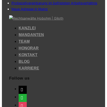
Probezeitvereinbarung im befristeten Arbeitsverhältnis
Neue Adresse in Mainz
Zum
Inhalt
KANZLEI
springen
MANDANTEN
TEAM
HONORAR
KONTAKT
BLOG
KARRIERE
Follow us
mail
whatsapp
instagram