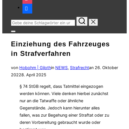
facebook
Suchen
nach:
Seitenleiste
&
Einziehung des Fahrzeuges
Navigation
umschalten
in Strafverfahren
Veröffentlicht
von
Hobohm | Giloth
in
NEWS
,
Strafrecht
an
26. Oktober
am
2022
8. April 2025
§ 74 StGB regelt, dass Tatmittel eingezogen
werden können. Viele denken hierbei zunächst
nur an die Tatwaffe oder ähnliche
Gegenstände. Jedoch kann hierunter alles
fallen, was zur Begehung einer Straftat oder zu
deren Vorbereitung gebraucht wurde oder