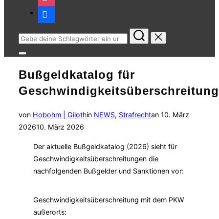
facebook
Suchen
nach:
Seitenleiste
&
Bußgeldkatalog für
Navigation
umschalten
Geschwindigkeitsüberschreitun
Veröffentlicht
von
Hobohm | Giloth
in
NEWS
,
Strafrecht
an
10. März
am
2026
10. März 2026
Der aktuelle Bußgeldkatalog (2026) sieht für
Geschwindigkeitsüberschreitungen die
nachfolgenden Bußgelder und Sanktionen vor:
Geschwindigkeitsüberschreitung mit dem PKW
außerorts: