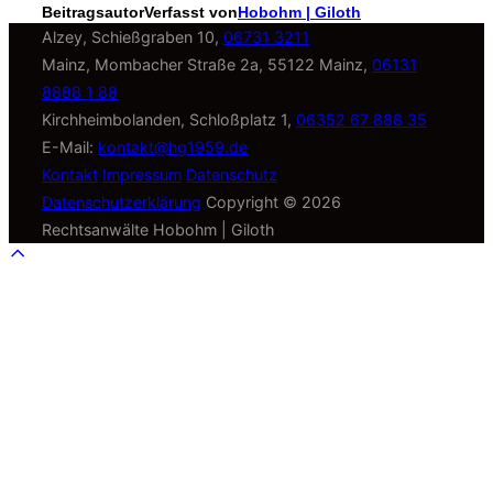
Beitragsautor
Verfasst von
Hobohm | Giloth
Alzey, Schießgraben 10,
06731 3211
Mainz, Mombacher Straße 2a, 55122 Mainz,
06131
8888 1 88
Kirchheimbolanden, Schloßplatz 1,
06352 67 888 35
E-Mail:
kontakt@hg1959.de
Kontakt
Impressum
Datenschutz
Datenschutzerklärung
Copyright © 2026
Rechtsanwälte Hobohm | Giloth
Scroll
to
top