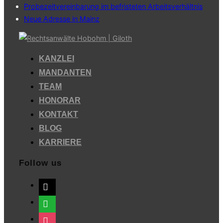
Probezeitvereinbarung im befristeten Arbeitsverhältnis
Neue Adresse in Mainz
Zum
Inhalt
KANZLEI
springen
MANDANTEN
TEAM
HONORAR
KONTAKT
BLOG
KARRIERE
Follow us
mail
whatsapp
instagram