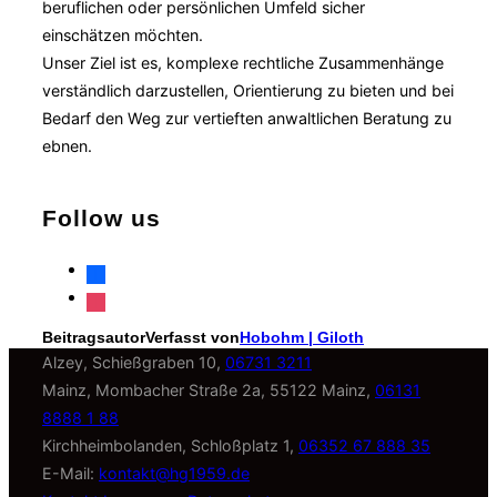
beruflichen oder persönlichen Umfeld sicher
einschätzen möchten.
Unser Ziel ist es, komplexe rechtliche Zusammenhänge
verständlich darzustellen, Orientierung zu bieten und bei
Bedarf den Weg zur vertieften anwaltlichen Beratung zu
ebnen.
Follow us
facebook
instagram
Beitragsautor
Verfasst von
Hobohm | Giloth
Alzey, Schießgraben 10,
06731 3211
Mainz, Mombacher Straße 2a, 55122 Mainz,
06131
8888 1 88
Kirchheimbolanden, Schloßplatz 1,
06352 67 888 35
E-Mail:
kontakt@hg1959.de