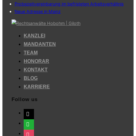
Probezeitvereinbarung im befristeten Arbeitsverhältnis
Neue Adresse in Mainz
Zum
Inhalt
KANZLEI
springen
MANDANTEN
TEAM
HONORAR
KONTAKT
BLOG
KARRIERE
Follow us
mail
whatsapp
instagram