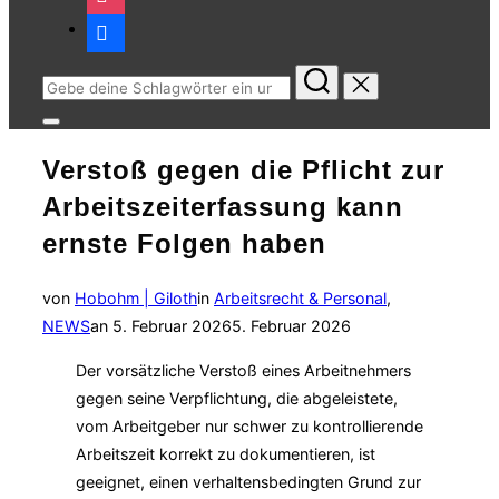
facebook
Suchen
nach:
Seitenleiste
&
Verstoß gegen die Pflicht zur
Navigation
umschalten
Arbeitszeiterfassung kann
ernste Folgen haben
von
Hobohm | Giloth
in
Arbeitsrecht & Personal
,
Veröffentlicht
NEWS
an
5. Februar 2026
5. Februar 2026
am
Der vorsätzliche Verstoß eines Arbeitnehmers
gegen seine Verpflichtung, die abgeleistete,
vom Arbeitgeber nur schwer zu kontrollierende
Arbeitszeit korrekt zu dokumentieren, ist
geeignet, einen verhaltensbedingten Grund zur