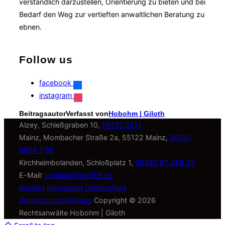
verständlich darzustellen, Orientierung zu bieten und bei
Bedarf den Weg zur vertieften anwaltlichen Beratung zu
ebnen.
Follow us
facebook
instagram
Beitragsautor
Verfasst von
Hobohm | Giloth
Alzey, Schießgraben 10,
06731 3211
Mainz, Mombacher Straße 2a, 55122 Mainz,
06131
8888 1 88
Kirchheimbolanden, Schloßplatz 1,
06352 67 888 35
E-Mail:
kontakt@hg1959.de
Kontakt
Impressum
Datenschutz
Datenschutzerklärung
Copyright © 2026
Rechtsanwälte Hobohm | Giloth