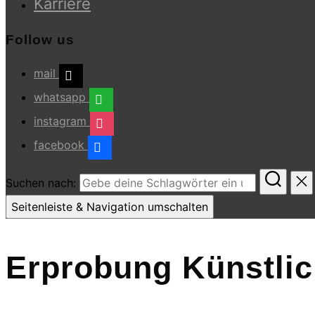
Karriere
Follow us
mail
whatsapp
instagram
facebook
Suchen nach:
Seitenleiste & Navigation umschalten
Erprobung Künstlich