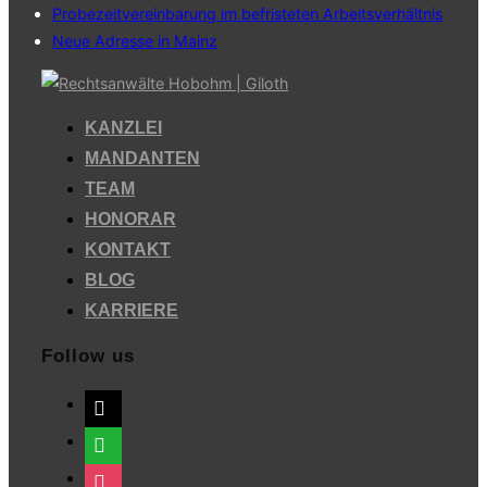
Probezeitvereinbarung im befristeten Arbeitsverhältnis
Neue Adresse in Mainz
Zum
Inhalt
KANZLEI
springen
MANDANTEN
TEAM
HONORAR
KONTAKT
BLOG
KARRIERE
Follow us
mail
whatsapp
instagram