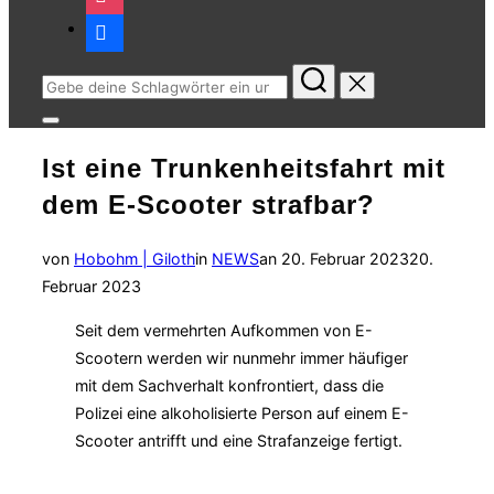
facebook
Suchen
nach:
Seitenleiste
&
Ist eine Trunkenheitsfahrt mit
Navigation
umschalten
dem E-Scooter strafbar?
Veröffentlicht
von
Hobohm | Giloth
in
NEWS
an
20. Februar 2023
20.
am
Februar 2023
Seit dem vermehrten Aufkommen von E-
Scootern werden wir nunmehr immer häufiger
mit dem Sachverhalt konfrontiert, dass die
Polizei eine alkoholisierte Person auf einem E-
Scooter antrifft und eine Strafanzeige fertigt.