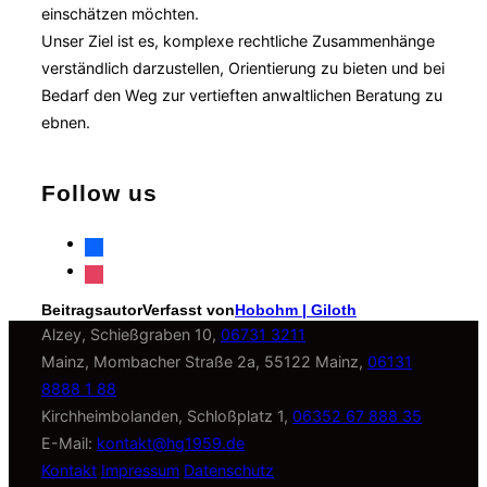
einschätzen möchten.
Unser Ziel ist es, komplexe rechtliche Zusammenhänge
verständlich darzustellen, Orientierung zu bieten und bei
Bedarf den Weg zur vertieften anwaltlichen Beratung zu
ebnen.
Follow us
facebook
instagram
Beitragsautor
Verfasst von
Hobohm | Giloth
Alzey, Schießgraben 10,
06731 3211
Mainz, Mombacher Straße 2a, 55122 Mainz,
06131
8888 1 88
Kirchheimbolanden, Schloßplatz 1,
06352 67 888 35
E-Mail:
kontakt@hg1959.de
Kontakt
Impressum
Datenschutz