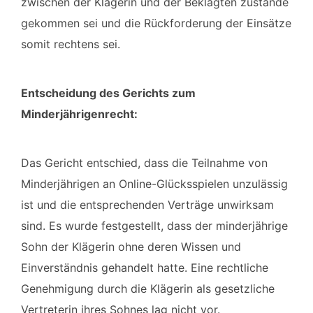
zwischen der Klägerin und der Beklagten zustande
gekommen sei und die Rückforderung der Einsätze
somit rechtens sei.
Entscheidung des Gerichts zum
Minderjährigenrecht:
Das Gericht entschied, dass die Teilnahme von
Minderjährigen an Online-Glücksspielen unzulässig
ist und die entsprechenden Verträge unwirksam
sind. Es wurde festgestellt, dass der minderjährige
Sohn der Klägerin ohne deren Wissen und
Einverständnis gehandelt hatte. Eine rechtliche
Genehmigung durch die Klägerin als gesetzliche
Vertreterin ihres Sohnes lag nicht vor.