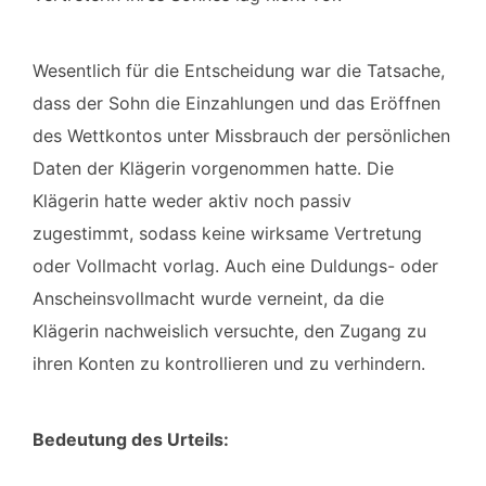
Wesentlich für die Entscheidung war die Tatsache,
dass der Sohn die Einzahlungen und das Eröffnen
des Wettkontos unter Missbrauch der persönlichen
Daten der Klägerin vorgenommen hatte. Die
Klägerin hatte weder aktiv noch passiv
zugestimmt, sodass keine wirksame Vertretung
oder Vollmacht vorlag. Auch eine Duldungs- oder
Anscheinsvollmacht wurde verneint, da die
Klägerin nachweislich versuchte, den Zugang zu
ihren Konten zu kontrollieren und zu verhindern.
Bedeutung des Urteils: