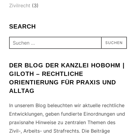
Zivilrecht
(3)
SEARCH
Suchen
SUCHEN
nach:
DER BLOG DER KANZLEI HOBOHM |
GILOTH – RECHTLICHE
ORIENTIERUNG FÜR PRAXIS UND
ALLTAG
In unserem Blog beleuchten wir aktuelle rechtliche
Entwicklungen, geben fundierte Einordnungen und
praxisnahe Hinweise zu zentralen Themen des
Zivil-, Arbeits- und Strafrechts. Die Beiträge