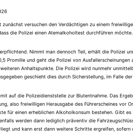
026
hrt zunächst versuchen den Verdächtigen zu einem freiwill
 dass die Polizei einen Atemalkoholtest durchführen möchte.
verpflichtend. Nimmt man dennoch Teil, erhält die Polizei 
,5 Promille und geht die Polizei von Ausfallerscheinungen 
 weiteren Anhaltspunkte. Die Polizei wird nunmehr unmittelb
ausgegeben geschieht dies durch Sicherstellung, im Falle 
t auf die Polizeidienststelle zur Blutentnahme. Das Ergebn
g, also freiwilligen Herausgabe des Führerscheines vor Ort,
te für einen erheblichen Alkoholkonsum bestehen. Gibt es 
lenfalls werden dann lediglich präventiv die Fahrzeugschlüss
rliegt und kann erst dann weitere Schritte ergreifen, sofern