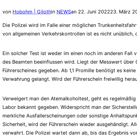
Veröffentlicht
von
Hobohm | Giloth
in
NEWS
an
22. Juni 2022
23. März 2
am
Die Polizei wird im Falle einer möglichen Trunkenheitsfa
von allgemeinen Verkehrskontrollen ist es nicht unüblich,
Ein solcher Test ist weder im einen noch im anderen Fall 
des Beamten beeinflussen wird. Liegt der Messwert über 0
Führerscheines gegeben. Ab 1,1 Promille benötigt es keine
Verwahrung gelangt. Wird der Führerschein freiwillig her
Verweigert man den Atemalkoholtest, geht es regelmäßig mi
Labor bekannt gegeben. Widerspricht man der Sicherstellun
merkliche Ausfallerscheinungen oder sonstige Anhaltspunk
Sicherheit, wird der Führerschein wieder ausgehändigt. Al
verwahrt. Die Polizei wartet dann ab, bis das Ergebnis vo