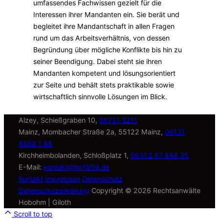
umfassendes Fachwissen gezielt für die
Interessen ihrer Mandanten ein. Sie berät und
begleitet ihre Mandantschaft in allen Fragen
rund um das Arbeitsverhältnis, von dessen
Begründung über mögliche Konflikte bis hin zu
seiner Beendigung. Dabei steht sie ihren
Mandanten kompetent und lösungsorientiert
zur Seite und behält stets praktikable sowie
wirtschaftlich sinnvolle Lösungen im Blick.
Alzey, Schießgraben 10,
06731 3211
Mainz, Mombacher Straße 2a, 55122 Mainz,
06131
8888 1 88
Kirchheimbolanden, Schloßplatz 1,
06352 67 888 35
E-Mail:
kontakt@hg1959.de
Kontakt
Impressum
Datenschutz
Datenschutzerklärung
Copyright © 2026 Rechtsanwälte
Hobohm | Giloth
Scroll to top