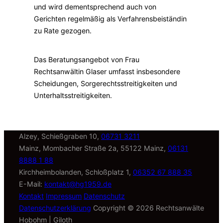
und wird dementsprechend auch von
Gerichten regelmäßig als Verfahrensbeiständin
zu Rate gezogen.
Das Beratungsangebot von Frau
Rechtsanwältin Glaser umfasst insbesondere
Scheidungen, Sorgerechtsstreitigkeiten und
Unterhaltsstreitigkeiten.
Alzey, Schießgraben 10,
06731 3211
Mainz, Mombacher Straße 2a, 55122 Mainz,
06131
8888 1 88
Kirchheimbolanden, Schloßplatz 1,
06352 67 888 35
E-Mail:
kontakt@hg1959.de
Kontakt
Impressum
Datenschutz
Datenschutzerklärung
Copyright © 2026 Rechtsanwälte
Hobohm | Giloth