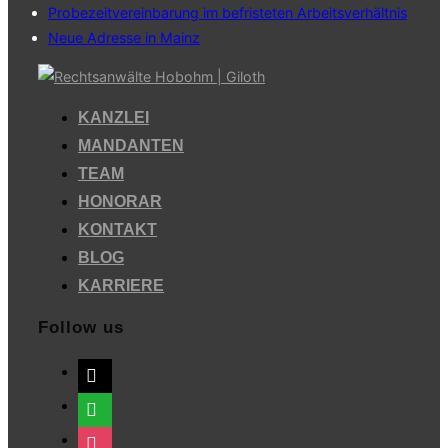
Probezeitvereinbarung im befristeten Arbeitsverhältnis
Neue Adresse in Mainz
Zum
Inhalt
KANZLEI
springen
MANDANTEN
TEAM
HONORAR
KONTAKT
BLOG
KARRIERE
Follow us
mail
whatsapp
instagram