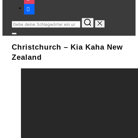
facebook
Suchen
nach:
Seitenleiste
&
Christchurch – Kia Kaha New
Navigation
umschalten
Zealand