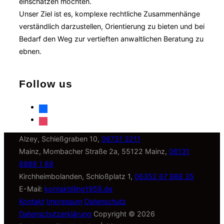
einschätzen möchten.
Unser Ziel ist es, komplexe rechtliche Zusammenhänge
verständlich darzustellen, Orientierung zu bieten und bei
Bedarf den Weg zur vertieften anwaltlichen Beratung zu
ebnen.
Follow us
facebook
instagram
Alzey, Schießgraben 10,
06731 3211
Mainz, Mombacher Straße 2a, 55122 Mainz,
06131
8888 1 88
Kirchheimbolanden, Schloßplatz 1,
06352 67 888 35
E-Mail:
kontakt@hg1959.de
Kontakt
Impressum
Datenschutz
Datenschutzerklärung
Copyright © 2026